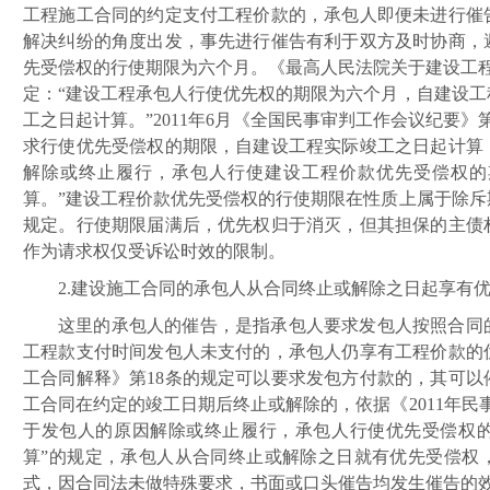
工程施工合同的约定支付工程价款的，承包人即便未进行催
解决纠纷的角度出发，事先进行催告有利于双方及时协商，
先受偿权的行使期限为六个月。《最高人民法院关于建设工
定：“建设工程承包人行使优先权的期限为六个月，自建设
工之日起计算。”2011年6月《全国民事审判工作会议纪要》
求行使优先受偿权的期限，自建设工程实际竣工之日起计算
解除或终止履行，承包人行使建设工程价款优先受偿权的
算。”建设工程价款优先受偿权的行使期限在性质上属于除
规定。行使期限届满后，优先权归于消灭，但其担保的主债
作为请求权仅受诉讼时效的限制。
2.建设施工合同的承包人从合同终止或解除之日起享有
这里的承包人的催告，是指承包人要求发包人按照合同
工程款支付时间发包人未支付的，承包人仍享有工程价款的
工合同解释》第
18条的规定可以要求发包方付款的，其可
工合同在约定的竣工日期后终止或解除的，依据《2011年民
于发包人的原因解除或终止履行，承包人行使优先受偿权
算”的规定，承包人从合同终止或解除之日就有优先受偿权
式，因合同法未做特殊要求，书面或口头催告均发生催告的